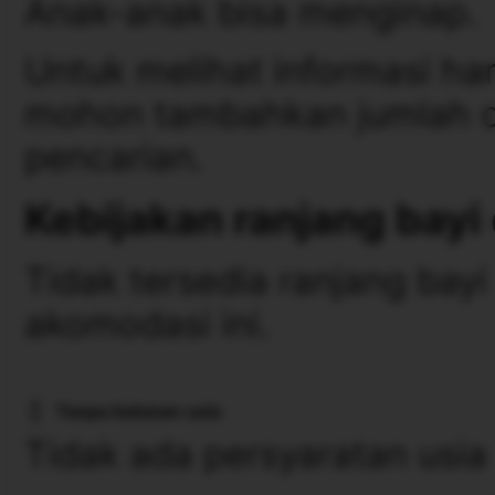
Anak-anak bisa menginap.
Untuk melihat informasi ha
mohon tambahkan jumlah da
pencarian.
Kebijakan ranjang bayi
Tidak tersedia ranjang bayi
akomodasi ini.
Tanpa batasan usia
Tidak ada persyaratan usia