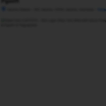
Pgsoft
–
Jakarta Selatan - DKI Jakarta, 12560 Jakarta, Indonesia
Tamp
Setelah 
memesan, 
semua 
rincian 
akomodasi 
termasuk 
nomor 
telepon 
dan 
alamat 
akan 
disertakan 
dalam 
konfirmasi 
pemesanan 
dan 
akun 
Anda.