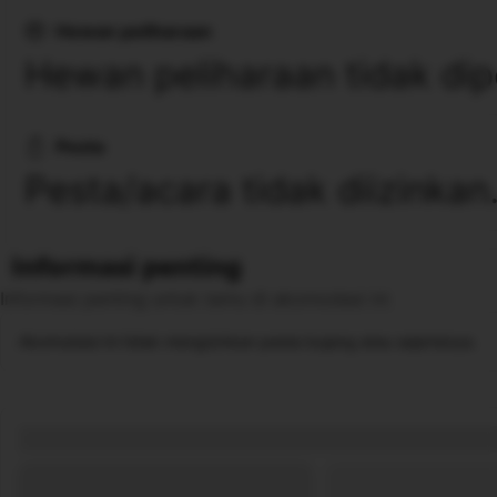
Hewan peliharaan
Hewan peliharaan tidak dip
Pesta
Pesta/acara tidak diizinkan
Informasi penting
Informasi penting untuk tamu di akomodasi ini
Akomodasi ini tidak mengizinkan pesta bujang atau sejenisnya.